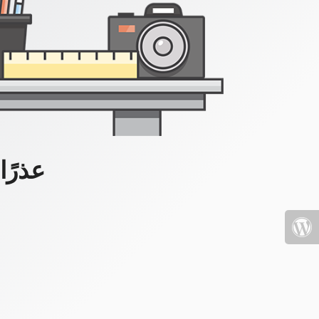
عذرًا