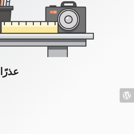
عذرًا