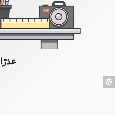
عذرًا