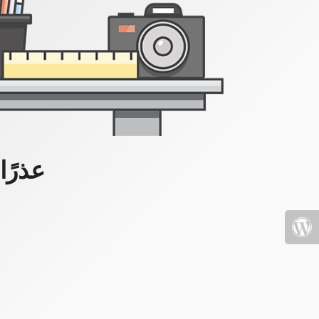
عذرًا